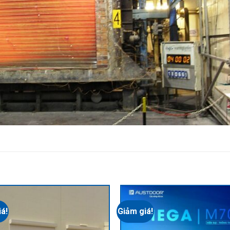
á!
Giảm giá!