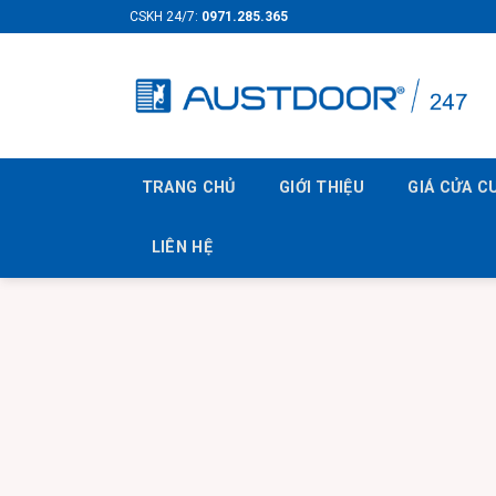
Skip
CSKH 24/7:
0971.285.365
to
content
TRANG CHỦ
GIỚI THIỆU
GIÁ CỬA 
LIÊN HỆ