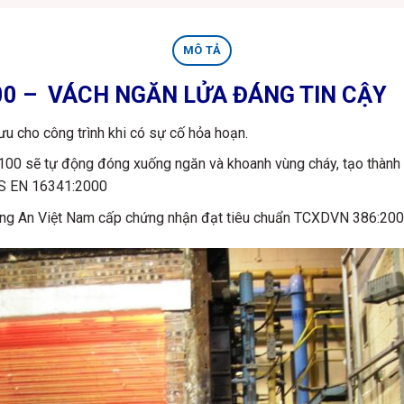
MÔ TẢ
F100 – VÁCH NGĂN LỬA ĐÁNG TIN CẬY
u cho công trình khi có sự cố hỏa hoạn.
100 sẽ tự động đóng xuống ngăn và khoanh vùng cháy, tạo thành 
BS EN 16341:2000
g An Việt Nam cấp chứng nhận đạt tiêu chuẩn TCXDVN 386:200