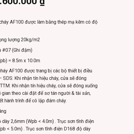
riginal
Current
.600.000
₫
rice
price
as:
is:
cháy AF100 được làm bằng thép mạ kẽm có độ
.140.000 ₫.
2.600.000 ₫.
trọng lượng 20kg/m2
u #07 (Ghi đậm)
pb) = 8.5m x 10.0m
háy AF100 được trang bị các bộ thiết bị điều
– SDS: Khi nhận tín hiệu cháy, cửa sẽ đóng
 TTM: Khi nhận tín hiệu cháy, cửa sẽ đóng xuống
gian theo cài đặt để sơ tán người & tài sản,
t hành trình để cô lập đám cháy.
áng
dày 2,6mm (Wpb < 4.0m) . Trục sơn tĩnh điện
 < 5.0m) . Trục sơn tĩnh điện D168 độ dày