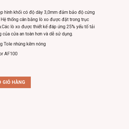
hép hình khối có độ dày 3,0mm đảm bảo độ cứng
 Hệ thống cân bằng lò xo được đặt trong trục
a.Các lò xo được thiết kế đáp ứng 25% yếu tố tải
 của cửa an toàn hơn và dễ sử dụng.
g Tole nhúng kẽm nóng
or AF100
or AF100 - AUSTDOOR 2023 số lượng
 GIỎ HÀNG