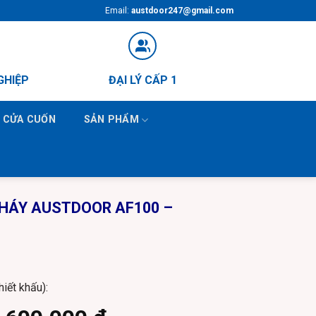
Email:
austdoor247@gmail.com
GHIỆP
ĐẠI LÝ CẤP 1
N CỬA CUỐN
SẢN PHẨM
HÁY AUSTDOOR AF100 –
ent
iết khấu):
0.000 ₫.