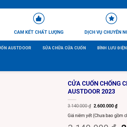
CAM KẾT CHẤT LƯỢNG
DỊCH VỤ CHUYÊN N
CUỐN AUSTDOOR
SỬA CHỮA CỬA CUỐN
BÌNH LƯU ĐIỆ
CỬA CUỐN CHỐNG C
AUSTDOOR 2023
Original
Curr
3.140.000
₫
2.600.000
₫
price
price
was:
is:
Giá niêm yết (Chưa bao gồm ch
3.140.000 ₫.
2.60