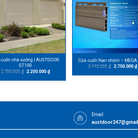
 cuốn nhà xưởng | AUSTDOOR
Cửa cuốn Nan nhôm – MEGA
ST100
Original
3.440.000
₫
2.750.000
₫
price
Original
Current
2.750.000
₫
2.250.000
₫
was:
price
price
3.440.000 ₫.
was:
is:
2.750.000 ₫.
2.250.000 ₫.
Email
austdoor247@gmai