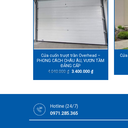
Cửa cuốn trượt trần Overhead –
Cửa
PHONG CÁCH CHÂU ÂU, VƯƠN TẦM
ĐẲNG CẤP
Original
Current
4.040.000
₫
3.400.000
₫
price
price
was:
is:
4.040.000 ₫.
3.400.000 ₫.
Hotline (24/7)
0971.285.365