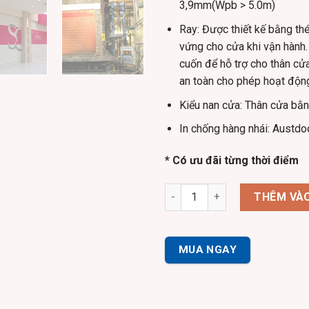
3,9mm(Wpb > 5.0m)
Ray:
Được thiết kế bằng t
vứng cho cửa khi vận hành.
cuốn để hỗ trợ cho thân cử
an toàn cho phép hoạt động
Kiểu nan cửa:
Thân cửa bằn
In chống hàng nhái:
Austdo
* Có ưu đãi từng thời điểm
Cửa Cuốn CHỐNG CHÁY Austdo
THÊM VÀO
MUA NGAY