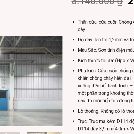
O
3.140.000
₫
2
p
w
Thân cửa:
cửa cuốn Chống 
3
dày
Độ dày:
lên tới 1,2mm và 
Màu Sắc:
Sơn tĩnh điện mà
Kích thước tối đa:
(Hpb x W
Phụ kiện:
Cửa cuốn chống c
khiển chống cháy hiện đại: 
xuống đến hết hành trình. –
một phần trong khoảng thời 
sau đó mới tiếp tục đóng hế
Lỗ thoáng:
Không có lỗ tho
Trục:
Trục mạ kẽm D114 độ 
D114 dầy 3,9mm(4.0m < Wpb