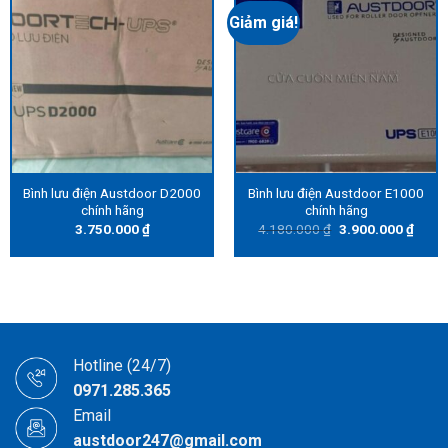
Giảm giá!
Bình lưu điện Austdoor D2000
Bình lưu điện Austdoor E1000
chính hãng
chính hãng
Original
Curre
3.750.000
₫
4.180.000
₫
3.900.000
₫
price
price
was:
is:
4.180.000 ₫.
3.900
Hotline (24/7)
0971.285.365
Email
austdoor247@gmail.com