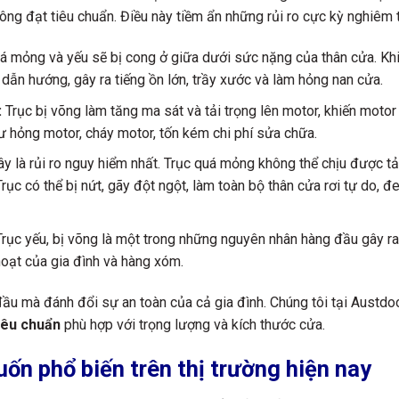
ng đạt tiêu chuẩn. Điều này tiềm ẩn những rủi ro cực kỳ nghiêm 
á mỏng và yếu sẽ bị cong ở giữa dưới sức nặng của thân cửa. Khi
 dẫn hướng, gây ra tiếng ồn lớn, trầy xước và làm hỏng nan cửa.
:
Trục bị võng làm tăng ma sát và tải trọng lên motor, khiến moto
ư hỏng motor, cháy motor, tốn kém chi phí sửa chữa.
y là rủi ro nguy hiểm nhất. Trục quá mỏng không thể chịu được tải 
rục có thể bị nứt, gãy đột ngột, làm toàn bộ thân cửa rơi tự do, đe
rục yếu, bị võng là một trong những nguyên nhân hàng đầu gây ra 
oạt của gia đình và hàng xóm.
đầu mà đánh đổi sự an toàn của cả gia đình. Chúng tôi tại Austdo
iêu chuẩn
phù hợp với trọng lượng và kích thước cửa.
uốn phổ biến trên thị trường hiện nay