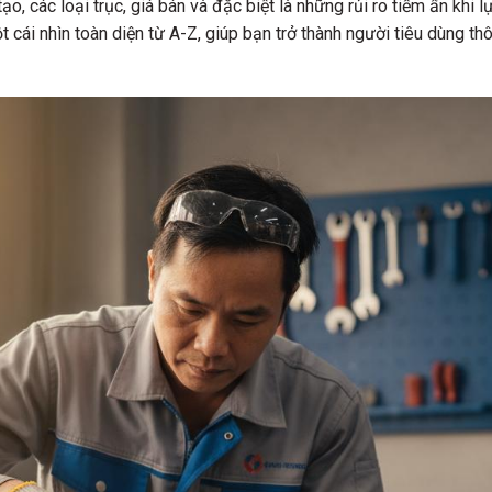
ạo, các loại trục, giá bán và đặc biệt là những rủi ro tiềm ẩn khi
 cái nhìn toàn diện từ A-Z, giúp bạn trở thành người tiêu dùng th