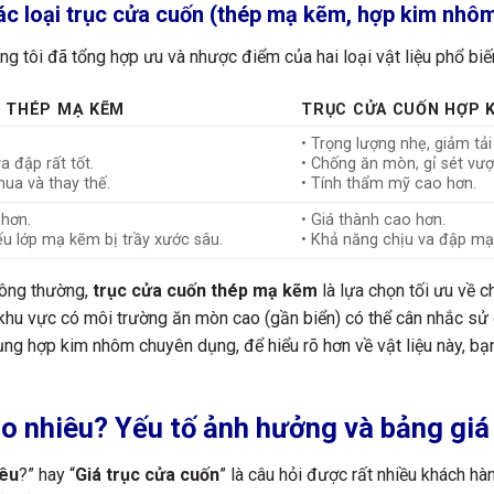
c loại trục cửa cuốn (thép mạ kẽm, hợp kim nhô
g tôi đã tổng hợp ưu và nhược điểm của hai loại vật liệu phổ biế
 THÉP MẠ KẼM
TRỤC CỬA CUỐN HỢP 
• Trọng lượng nhẹ, giảm tả
va đập rất tốt.
• Chống ăn mòn, gỉ sét vượt
mua và thay thế.
• Tính thẩm mỹ cao hơn.
 hơn.
• Giá thành cao hơn.
nếu lớp mạ kẽm bị trầy xước sâu.
• Khả năng chịu va đập m
hông thường,
trục cửa cuốn thép mạ kẽm
là lựa chọn tối ưu về c
khu vực có môi trường ăn mòn cao (gần biển) có thể cân nhắc sử
g hợp kim nhôm chuyên dụng, để hiểu rõ hơn về vật liệu này, bạn
ao nhiêu? Yếu tố ảnh hưởng và bảng gi
iêu
?” hay “
Giá trục cửa cuốn
” là câu hỏi được rất nhiều khách h