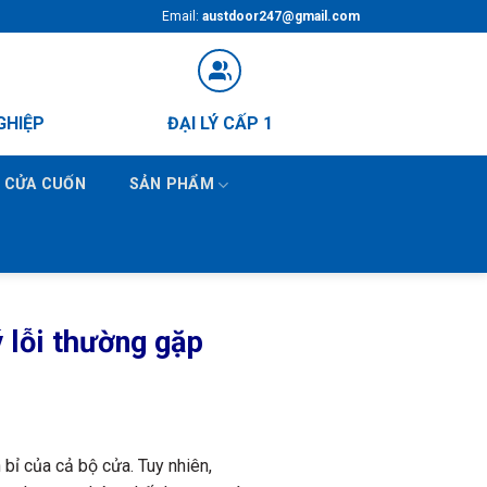
Email:
austdoor247@gmail.com
GHIỆP
ĐẠI LÝ CẤP 1
N CỬA CUỐN
SẢN PHẨM
ý lỗi thường gặp
bỉ của cả bộ cửa. Tuy nhiên,