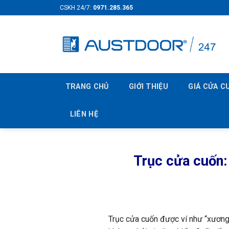
Skip
CSKH 24/7:
0971.285.365
to
content
TRANG CHỦ
GIỚI THIỆU
GIÁ CỬA 
LIÊN HỆ
Trục cửa cuốn: 
Trục cửa cuốn được ví như “xương 