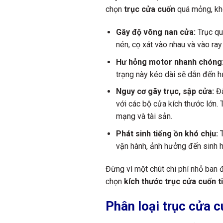
chọn
trục cửa cuốn
quá mỏng, khô
Gây độ võng nan cửa:
Trục qu
nén, cọ xát vào nhau và vào ray
Hư hỏng motor nhanh chóng
trạng này kéo dài sẽ dẫn đến h
Nguy cơ gãy trục, sập cửa:
Đâ
với các bộ cửa kích thước lớn. T
mạng và tài sản.
Phát sinh tiếng ồn khó chịu:
T
vận hành, ảnh hưởng đến sinh h
Đừng vì một chút chi phí nhỏ ban 
chọn
kích thước trục cửa cuốn t
Phân loại trục cửa c