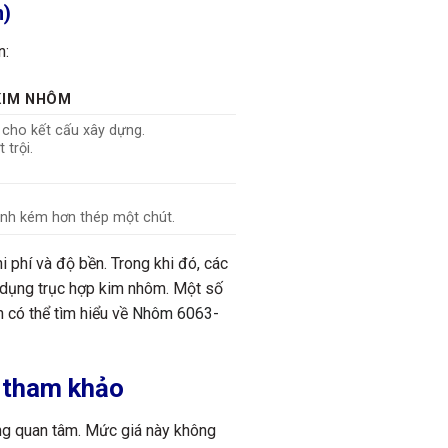
m)
n:
KIM NHÔM
i cho kết cấu xây dựng.
 trội.
ạnh kém hơn thép một chút.
hi phí và độ bền. Trong khi đó, các
 dụng trục hợp kim nhôm. Một số
 có thể tìm hiểu về
Nhôm 6063-
á tham khảo
àng quan tâm. Mức giá này không