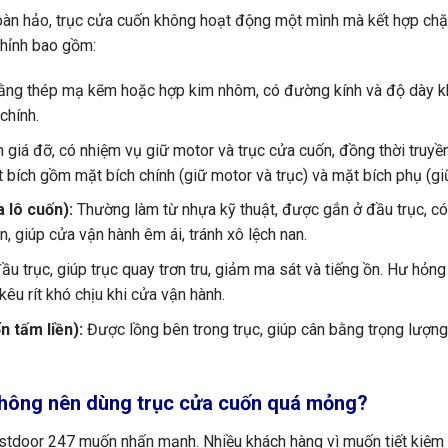
àn hảo, trục cửa cuốn không hoạt động một mình mà kết hợp chặt
chỉnh bao gồm:
ng thép mạ kẽm hoặc hợp kim nhôm, có đường kính và độ dày kh
chính.
 giá đỡ, có nhiệm vụ giữ motor và trục cửa cuốn, đồng thời truyề
bích gồm mặt bích chính (giữ motor và trục) và mặt bích phụ (giữ
 lô cuốn):
Thường làm từ nhựa kỹ thuật, được gắn ở đầu trục, c
n, giúp cửa vận hành êm ái, tránh xô lệch nan.
ầu trục, giúp trục quay trơn tru, giảm ma sát và tiếng ồn. Hư hỏn
kêu rít khó chịu khi cửa vận hành.
n tấm liền):
Được lồng bên trong trục, giúp cân bằng trọng lượng 
 không nên dùng trục cửa cuốn quá mỏng?
stdoor 247 muốn nhấn mạnh. Nhiều khách hàng vì muốn tiết kiệm 