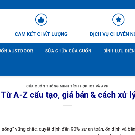
CAM KẾT CHẤT LƯỢNG
DỊCH VỤ CHUYÊN N
CUỐN AUSTDOOR
SỬA CHỮA CỬA CUỐN
BÌNH LƯU ĐIỆ
CỬA CUỐN THÔNG MINH TÍCH HỢP IOT VÀ APP
Từ A-Z cấu tạo, giá bán & cách xử l
sống” vững chắc, quyết định đến 90% sự an toàn, ổn định và bền 